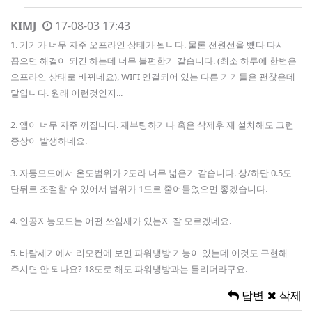
KIMJ
17-08-03 17:43
1. 기기가 너무 자주 오프라인 상태가 됩니다. 물론 전원선을 뺐다 다시
꼽으면 해결이 되긴 하는데 너무 불편한거 같습니다. (최소 하루에 한번은
오프라인 상태로 바뀌네요), WIFI 연결되어 있는 다른 기기들은 괜찮은데
말입니다. 원래 이런것인지...
2. 앱이 너무 자주 꺼집니다. 재부팅하거나 혹은 삭제후 재 설치해도 그런
증상이 발생하네요.
3. 자동모드에서 온도범위가 2도라 너무 넓은거 같습니다. 상/하단 0.5도
단뒤로 조절할 수 있어서 범위가 1도로 줄어들었으면 좋겠습니다.
4. 인공지능모드는 어떤 쓰임새가 있는지 잘 모르겠네요.
5. 바람세기에서 리모컨에 보면 파워냉방 기능이 있는데 이것도 구현해
주시면 안 되나요? 18도로 해도 파워냉방과는 틀리더라구요.
답변
삭제