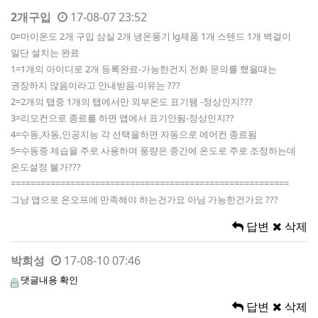
2개구입
17-08-07 23:52
0=마이온도 2개 구입 삼실 2개 냉온풍기 lg제품 1개 스텐드 1개 벽걸이
일단 설치는 완료
1=1개의 아이디로 2개 등록완료-가능한건지 전화 문의를 했을때는
권장하지 않음이라고 안내받음-이유는 ???
2=2개의 탭중 1개의 탭에서만 외부온도 표기됌 -정상인지???
3=리모컨으로 종료를 하면 앱에서 표기안됨-정상인지??
4=수동,자동,인공지능 각 선택을하면 자동으로 에어컨 종료됨
5=수동중 제습을 주로 사용하며 풍량은 중간에 온도로 주로 조정하는데
온도설정 불가???
========================================================
그냥 앱으로 온오프에 만족해야 하는건가요 아님 가능한건가요 ???
답변
삭제
박희성
17-08-10 07:46
댓글내용 확인
답변
삭제