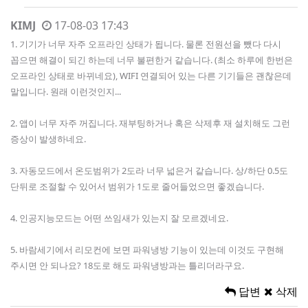
KIMJ
17-08-03 17:43
1. 기기가 너무 자주 오프라인 상태가 됩니다. 물론 전원선을 뺐다 다시
꼽으면 해결이 되긴 하는데 너무 불편한거 같습니다. (최소 하루에 한번은
오프라인 상태로 바뀌네요), WIFI 연결되어 있는 다른 기기들은 괜찮은데
말입니다. 원래 이런것인지...
2. 앱이 너무 자주 꺼집니다. 재부팅하거나 혹은 삭제후 재 설치해도 그런
증상이 발생하네요.
3. 자동모드에서 온도범위가 2도라 너무 넓은거 같습니다. 상/하단 0.5도
단뒤로 조절할 수 있어서 범위가 1도로 줄어들었으면 좋겠습니다.
4. 인공지능모드는 어떤 쓰임새가 있는지 잘 모르겠네요.
5. 바람세기에서 리모컨에 보면 파워냉방 기능이 있는데 이것도 구현해
주시면 안 되나요? 18도로 해도 파워냉방과는 틀리더라구요.
답변
삭제