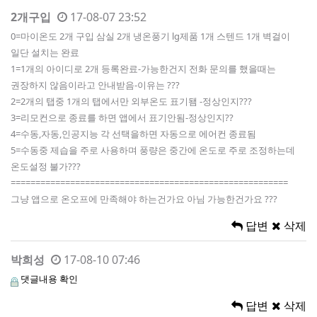
2개구입
17-08-07 23:52
0=마이온도 2개 구입 삼실 2개 냉온풍기 lg제품 1개 스텐드 1개 벽걸이
일단 설치는 완료
1=1개의 아이디로 2개 등록완료-가능한건지 전화 문의를 했을때는
권장하지 않음이라고 안내받음-이유는 ???
2=2개의 탭중 1개의 탭에서만 외부온도 표기됌 -정상인지???
3=리모컨으로 종료를 하면 앱에서 표기안됨-정상인지??
4=수동,자동,인공지능 각 선택을하면 자동으로 에어컨 종료됨
5=수동중 제습을 주로 사용하며 풍량은 중간에 온도로 주로 조정하는데
온도설정 불가???
========================================================
그냥 앱으로 온오프에 만족해야 하는건가요 아님 가능한건가요 ???
답변
삭제
박희성
17-08-10 07:46
댓글내용 확인
답변
삭제