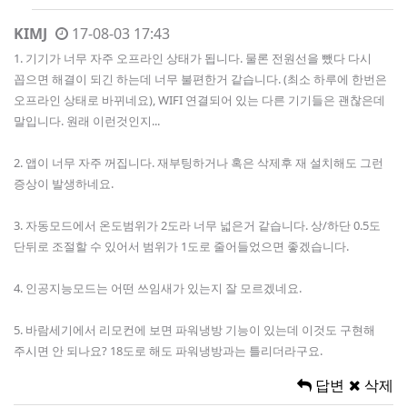
KIMJ
17-08-03 17:43
1. 기기가 너무 자주 오프라인 상태가 됩니다. 물론 전원선을 뺐다 다시
꼽으면 해결이 되긴 하는데 너무 불편한거 같습니다. (최소 하루에 한번은
오프라인 상태로 바뀌네요), WIFI 연결되어 있는 다른 기기들은 괜찮은데
말입니다. 원래 이런것인지...
2. 앱이 너무 자주 꺼집니다. 재부팅하거나 혹은 삭제후 재 설치해도 그런
증상이 발생하네요.
3. 자동모드에서 온도범위가 2도라 너무 넓은거 같습니다. 상/하단 0.5도
단뒤로 조절할 수 있어서 범위가 1도로 줄어들었으면 좋겠습니다.
4. 인공지능모드는 어떤 쓰임새가 있는지 잘 모르겠네요.
5. 바람세기에서 리모컨에 보면 파워냉방 기능이 있는데 이것도 구현해
주시면 안 되나요? 18도로 해도 파워냉방과는 틀리더라구요.
답변
삭제