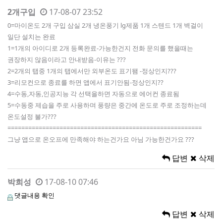
2개구입
17-08-07 23:52
0=마이온도 2개 구입 삼실 2개 냉온풍기 lg제품 1개 스텐드 1개 벽걸이
일단 설치는 완료
1=1개의 아이디로 2개 등록완료-가능한건지 전화 문의를 했을때는
권장하지 않음이라고 안내받음-이유는 ???
2=2개의 탭중 1개의 탭에서만 외부온도 표기됌 -정상인지???
3=리모컨으로 종료를 하면 앱에서 표기안됨-정상인지??
4=수동,자동,인공지능 각 선택을하면 자동으로 에어컨 종료됨
5=수동중 제습을 주로 사용하며 풍량은 중간에 온도로 주로 조정하는데
온도설정 불가???
========================================================
그냥 앱으로 온오프에 만족해야 하는건가요 아님 가능한건가요 ???
답변
삭제
박희성
17-08-10 07:46
댓글내용 확인
답변
삭제