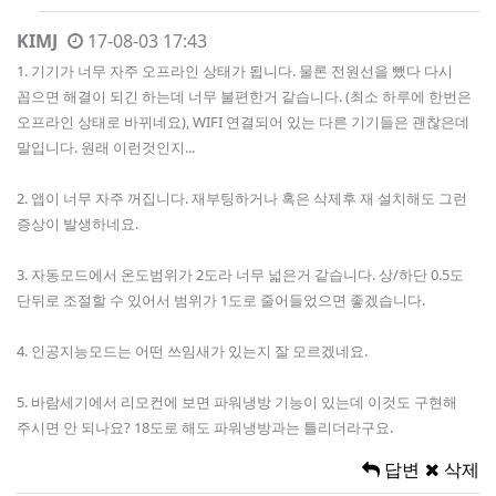
KIMJ
17-08-03 17:43
1. 기기가 너무 자주 오프라인 상태가 됩니다. 물론 전원선을 뺐다 다시
꼽으면 해결이 되긴 하는데 너무 불편한거 같습니다. (최소 하루에 한번은
오프라인 상태로 바뀌네요), WIFI 연결되어 있는 다른 기기들은 괜찮은데
말입니다. 원래 이런것인지...
2. 앱이 너무 자주 꺼집니다. 재부팅하거나 혹은 삭제후 재 설치해도 그런
증상이 발생하네요.
3. 자동모드에서 온도범위가 2도라 너무 넓은거 같습니다. 상/하단 0.5도
단뒤로 조절할 수 있어서 범위가 1도로 줄어들었으면 좋겠습니다.
4. 인공지능모드는 어떤 쓰임새가 있는지 잘 모르겠네요.
5. 바람세기에서 리모컨에 보면 파워냉방 기능이 있는데 이것도 구현해
주시면 안 되나요? 18도로 해도 파워냉방과는 틀리더라구요.
답변
삭제