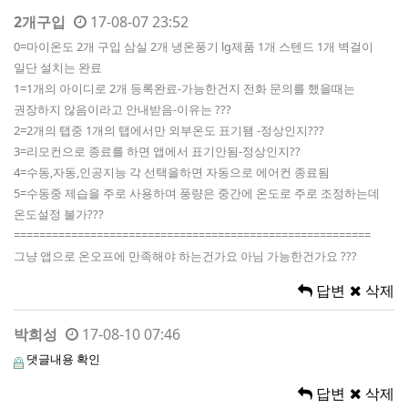
2개구입
17-08-07 23:52
0=마이온도 2개 구입 삼실 2개 냉온풍기 lg제품 1개 스텐드 1개 벽걸이
일단 설치는 완료
1=1개의 아이디로 2개 등록완료-가능한건지 전화 문의를 했을때는
권장하지 않음이라고 안내받음-이유는 ???
2=2개의 탭중 1개의 탭에서만 외부온도 표기됌 -정상인지???
3=리모컨으로 종료를 하면 앱에서 표기안됨-정상인지??
4=수동,자동,인공지능 각 선택을하면 자동으로 에어컨 종료됨
5=수동중 제습을 주로 사용하며 풍량은 중간에 온도로 주로 조정하는데
온도설정 불가???
========================================================
그냥 앱으로 온오프에 만족해야 하는건가요 아님 가능한건가요 ???
답변
삭제
박희성
17-08-10 07:46
댓글내용 확인
답변
삭제