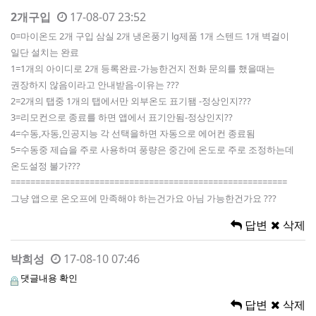
2개구입
17-08-07 23:52
0=마이온도 2개 구입 삼실 2개 냉온풍기 lg제품 1개 스텐드 1개 벽걸이
일단 설치는 완료
1=1개의 아이디로 2개 등록완료-가능한건지 전화 문의를 했을때는
권장하지 않음이라고 안내받음-이유는 ???
2=2개의 탭중 1개의 탭에서만 외부온도 표기됌 -정상인지???
3=리모컨으로 종료를 하면 앱에서 표기안됨-정상인지??
4=수동,자동,인공지능 각 선택을하면 자동으로 에어컨 종료됨
5=수동중 제습을 주로 사용하며 풍량은 중간에 온도로 주로 조정하는데
온도설정 불가???
========================================================
그냥 앱으로 온오프에 만족해야 하는건가요 아님 가능한건가요 ???
답변
삭제
박희성
17-08-10 07:46
댓글내용 확인
답변
삭제