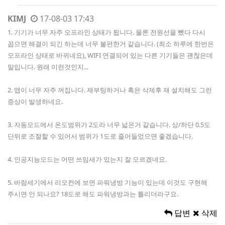
KIMJ
17-08-03 17:43
1. 기기가 너무 자주 오프라인 상태가 됩니다. 물론 전원선을 뺐다 다시
꼽으면 해결이 되긴 하는데 너무 불편한거 같습니다. (최소 하루에 한번은
오프라인 상태로 바뀌네요), WIFI 연결되어 있는 다른 기기들은 괜찮은데
말입니다. 원래 이런것인지...
2. 앱이 너무 자주 꺼집니다. 재부팅하거나 혹은 삭제후 재 설치해도 그런
증상이 발생하네요.
3. 자동모드에서 온도범위가 2도라 너무 넓은거 같습니다. 상/하단 0.5도
단뒤로 조절할 수 있어서 범위가 1도로 줄어들었으면 좋겠습니다.
4. 인공지능모드는 어떤 쓰임새가 있는지 잘 모르겠네요.
5. 바람세기에서 리모컨에 보면 파워냉방 기능이 있는데 이것도 구현해
주시면 안 되나요? 18도로 해도 파워냉방과는 틀리더라구요.
답변
삭제