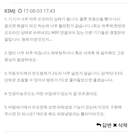
KIMJ
17-08-03 17:43
1. 기기가 너무 자주 오프라인 상태가 됩니다. 물론 전원선을 뺐다 다시
꼽으면 해결이 되긴 하는데 너무 불편한거 같습니다. (최소 하루에 한번은
오프라인 상태로 바뀌네요), WIFI 연결되어 있는 다른 기기들은 괜찮은데
말입니다. 원래 이런것인지...
2. 앱이 너무 자주 꺼집니다. 재부팅하거나 혹은 삭제후 재 설치해도 그런
증상이 발생하네요.
3. 자동모드에서 온도범위가 2도라 너무 넓은거 같습니다. 상/하단 0.5도
단뒤로 조절할 수 있어서 범위가 1도로 줄어들었으면 좋겠습니다.
4. 인공지능모드는 어떤 쓰임새가 있는지 잘 모르겠네요.
5. 바람세기에서 리모컨에 보면 파워냉방 기능이 있는데 이것도 구현해
주시면 안 되나요? 18도로 해도 파워냉방과는 틀리더라구요.
답변
삭제