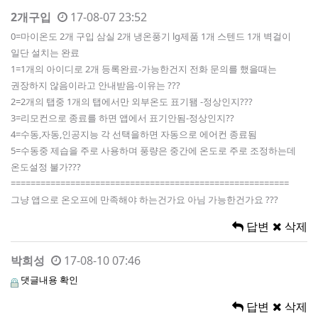
2개구입
17-08-07 23:52
0=마이온도 2개 구입 삼실 2개 냉온풍기 lg제품 1개 스텐드 1개 벽걸이
일단 설치는 완료
1=1개의 아이디로 2개 등록완료-가능한건지 전화 문의를 했을때는
권장하지 않음이라고 안내받음-이유는 ???
2=2개의 탭중 1개의 탭에서만 외부온도 표기됌 -정상인지???
3=리모컨으로 종료를 하면 앱에서 표기안됨-정상인지??
4=수동,자동,인공지능 각 선택을하면 자동으로 에어컨 종료됨
5=수동중 제습을 주로 사용하며 풍량은 중간에 온도로 주로 조정하는데
온도설정 불가???
========================================================
그냥 앱으로 온오프에 만족해야 하는건가요 아님 가능한건가요 ???
답변
삭제
박희성
17-08-10 07:46
댓글내용 확인
답변
삭제