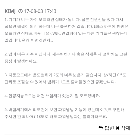
KIMJ
17-08-03 17:43
1. 기기가 너무 자주 오프라인 상태가 됩니다. 물론 전원선을 뺐다 다시
꼽으면 해결이 되긴 하는데 너무 불편한거 같습니다. (최소 하루에 한번은
오프라인 상태로 바뀌네요), WIFI 연결되어 있는 다른 기기들은 괜찮은데
말입니다. 원래 이런것인지...
2. 앱이 너무 자주 꺼집니다. 재부팅하거나 혹은 삭제후 재 설치해도 그런
증상이 발생하네요.
3. 자동모드에서 온도범위가 2도라 너무 넓은거 같습니다. 상/하단 0.5도
단뒤로 조절할 수 있어서 범위가 1도로 줄어들었으면 좋겠습니다.
4. 인공지능모드는 어떤 쓰임새가 있는지 잘 모르겠네요.
5. 바람세기에서 리모컨에 보면 파워냉방 기능이 있는데 이것도 구현해
주시면 안 되나요? 18도로 해도 파워냉방과는 틀리더라구요.
답변
삭제