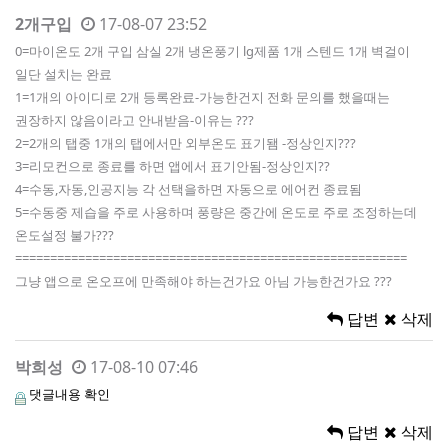
2개구입
17-08-07 23:52
0=마이온도 2개 구입 삼실 2개 냉온풍기 lg제품 1개 스텐드 1개 벽걸이
일단 설치는 완료
1=1개의 아이디로 2개 등록완료-가능한건지 전화 문의를 했을때는
권장하지 않음이라고 안내받음-이유는 ???
2=2개의 탭중 1개의 탭에서만 외부온도 표기됌 -정상인지???
3=리모컨으로 종료를 하면 앱에서 표기안됨-정상인지??
4=수동,자동,인공지능 각 선택을하면 자동으로 에어컨 종료됨
5=수동중 제습을 주로 사용하며 풍량은 중간에 온도로 주로 조정하는데
온도설정 불가???
========================================================
그냥 앱으로 온오프에 만족해야 하는건가요 아님 가능한건가요 ???
답변
삭제
박희성
17-08-10 07:46
댓글내용 확인
답변
삭제