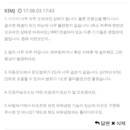
KIMJ
17-08-03 17:43
1. 기기가 너무 자주 오프라인 상태가 됩니다. 물론 전원선을 뺐다 다시
꼽으면 해결이 되긴 하는데 너무 불편한거 같습니다. (최소 하루에 한번은
오프라인 상태로 바뀌네요), WIFI 연결되어 있는 다른 기기들은 괜찮은데
말입니다. 원래 이런것인지...
2. 앱이 너무 자주 꺼집니다. 재부팅하거나 혹은 삭제후 재 설치해도 그런
증상이 발생하네요.
3. 자동모드에서 온도범위가 2도라 너무 넓은거 같습니다. 상/하단 0.5도
단뒤로 조절할 수 있어서 범위가 1도로 줄어들었으면 좋겠습니다.
4. 인공지능모드는 어떤 쓰임새가 있는지 잘 모르겠네요.
5. 바람세기에서 리모컨에 보면 파워냉방 기능이 있는데 이것도 구현해
주시면 안 되나요? 18도로 해도 파워냉방과는 틀리더라구요.
답변
삭제