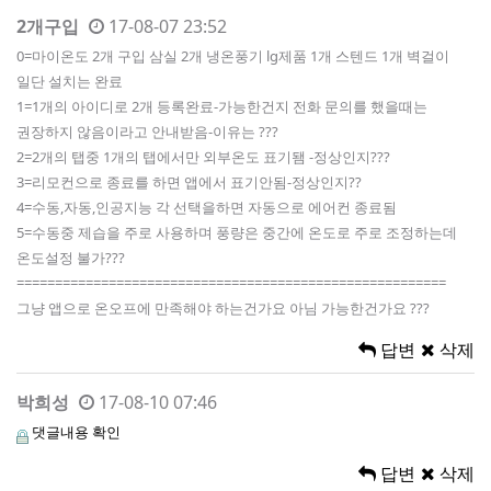
2개구입
17-08-07 23:52
0=마이온도 2개 구입 삼실 2개 냉온풍기 lg제품 1개 스텐드 1개 벽걸이
일단 설치는 완료
1=1개의 아이디로 2개 등록완료-가능한건지 전화 문의를 했을때는
권장하지 않음이라고 안내받음-이유는 ???
2=2개의 탭중 1개의 탭에서만 외부온도 표기됌 -정상인지???
3=리모컨으로 종료를 하면 앱에서 표기안됨-정상인지??
4=수동,자동,인공지능 각 선택을하면 자동으로 에어컨 종료됨
5=수동중 제습을 주로 사용하며 풍량은 중간에 온도로 주로 조정하는데
온도설정 불가???
========================================================
그냥 앱으로 온오프에 만족해야 하는건가요 아님 가능한건가요 ???
답변
삭제
박희성
17-08-10 07:46
댓글내용 확인
답변
삭제