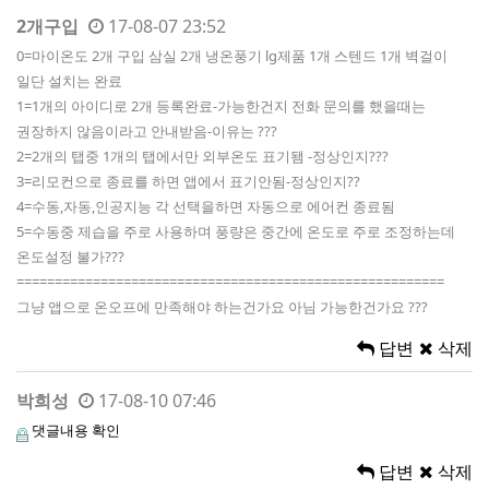
2개구입
17-08-07 23:52
0=마이온도 2개 구입 삼실 2개 냉온풍기 lg제품 1개 스텐드 1개 벽걸이
일단 설치는 완료
1=1개의 아이디로 2개 등록완료-가능한건지 전화 문의를 했을때는
권장하지 않음이라고 안내받음-이유는 ???
2=2개의 탭중 1개의 탭에서만 외부온도 표기됌 -정상인지???
3=리모컨으로 종료를 하면 앱에서 표기안됨-정상인지??
4=수동,자동,인공지능 각 선택을하면 자동으로 에어컨 종료됨
5=수동중 제습을 주로 사용하며 풍량은 중간에 온도로 주로 조정하는데
온도설정 불가???
========================================================
그냥 앱으로 온오프에 만족해야 하는건가요 아님 가능한건가요 ???
답변
삭제
박희성
17-08-10 07:46
댓글내용 확인
답변
삭제