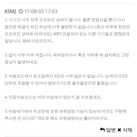
KIMJ
17-08-03 17:43
1. 기기가 너무 자주 오프라인 상태가 됩니다. 물론 전원선을 뺐다 다시
꼽으면 해결이 되긴 하는데 너무 불편한거 같습니다. (최소 하루에 한번은
오프라인 상태로 바뀌네요), WIFI 연결되어 있는 다른 기기들은 괜찮은데
말입니다. 원래 이런것인지...
2. 앱이 너무 자주 꺼집니다. 재부팅하거나 혹은 삭제후 재 설치해도 그런
증상이 발생하네요.
3. 자동모드에서 온도범위가 2도라 너무 넓은거 같습니다. 상/하단 0.5도
단뒤로 조절할 수 있어서 범위가 1도로 줄어들었으면 좋겠습니다.
4. 인공지능모드는 어떤 쓰임새가 있는지 잘 모르겠네요.
5. 바람세기에서 리모컨에 보면 파워냉방 기능이 있는데 이것도 구현해
주시면 안 되나요? 18도로 해도 파워냉방과는 틀리더라구요.
답변
삭제